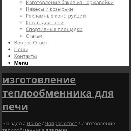
Изготовление баков из нержавейки
Навесы и козырьки
Рекламные конструкции
Котлы для печи
Спортивные площадки
Статьи
Вопрос-Ответ
Цены
Контакты
Menu
изготовление
теплообменника для
печи
Вы здесь:
Home
/
Вопрос ответ
/
изготовление
теплообменника для печи