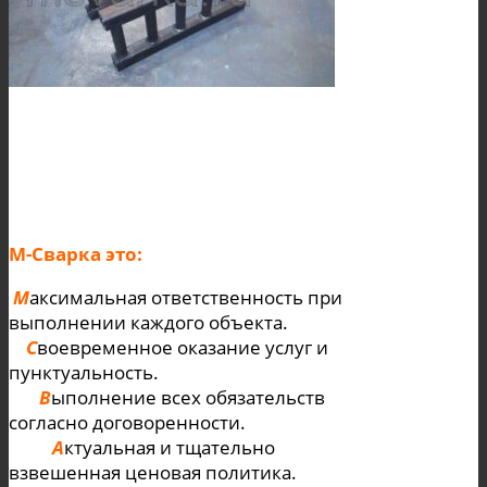
М-Cварка это:
М
аксимальная ответственность при
выполнении каждого объекта.
С
воевременное оказание услуг и
пунктуальность.
В
ыполнение всех обязательств
согласно договоренности.
А
ктуальная и тщательно
взвешенная ценовая политика.