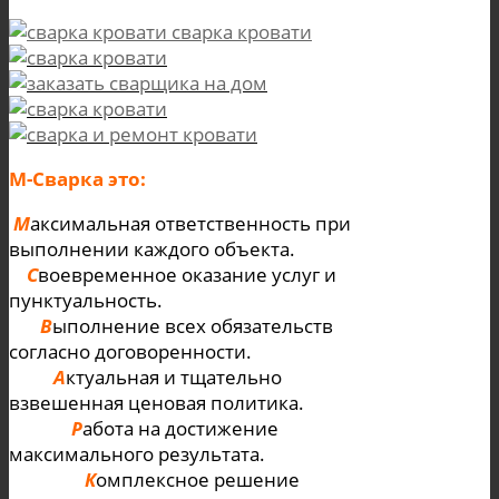
сварка кровати
М-Cварка это:
М
аксимальная ответственность при
выполнении каждого объекта.
С
воевременное оказание услуг и
пунктуальность.
В
ыполнение всех обязательств
согласно договоренности.
А
ктуальная и тщательно
взвешенная ценовая политика.
Р
абота на достижение
максимального результата.
К
омплексное решение