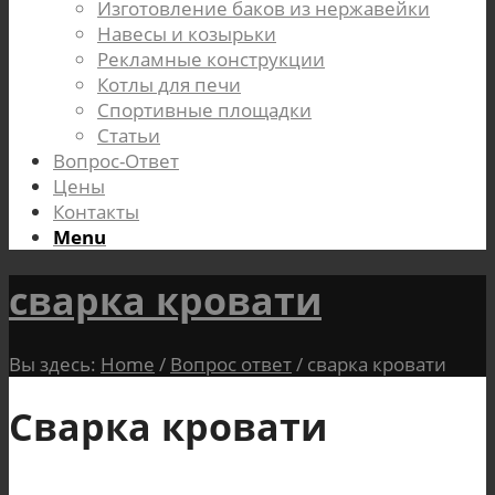
Изготовление баков из нержавейки
Навесы и козырьки
Рекламные конструкции
Котлы для печи
Спортивные площадки
Статьи
Вопрос-Ответ
Цены
Контакты
Menu
сварка кровати
Вы здесь:
Home
/
Вопрос ответ
/
сварка кровати
Сварка кровати